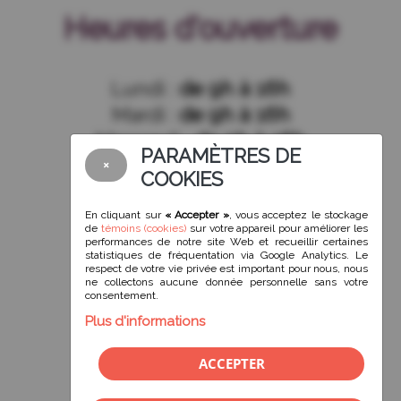
Heures d'ouverture
Lundi :
de 9h à 16h
Mardi :
de 9h à 16h
Mercredi :
de 9h à 16h
PARAMÈTRES DE
Jeudi :
de 9h à 16h
×
COOKIES
Vendredi :
de 9h à 16h
En cliquant sur
« Accepter »
, vous acceptez le stockage
Samedi :
fermé
de
témoins (cookies)
sur votre appareil pour améliorer les
performances de notre site Web et recueillir certaines
Dimanche :
fermé
statistiques de fréquentation via Google Analytics. Le
respect de votre vie privée est important pour nous, nous
ne collectons aucune donnée personnelle sans votre
consentement.
Plus d'informations
Suivez-nous!
ACCEPTER