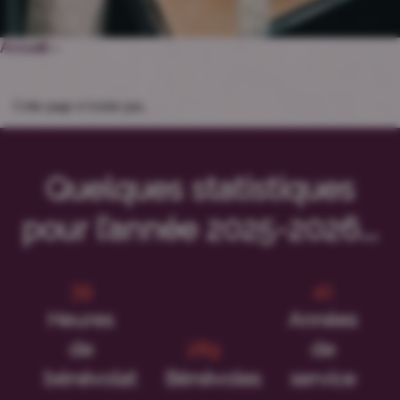
Accueil
>
Cette page n’existe pas.
Quelques statistiques
pour l’année 2025-2026...
47
50
Heures
Années
de
350
de
bénévolat
Bénévoles
service