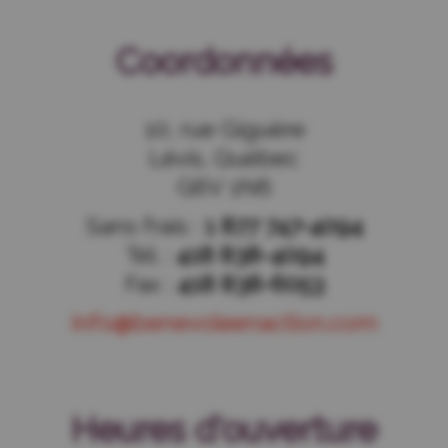
Coordonnées
10, rue Giguère
Lévis, Québec
G6V 1N6
Sans frais :
1 877 747-4094
Tél. :
418 838-4094
Fax :
418 838-6053
info@benevoleenaction.com
Heures d'ouverture