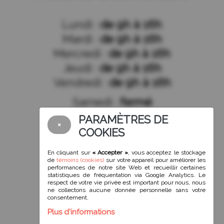
Lundi :
de 9h à 16h
Mardi :
de 9h à 16h
Mercredi :
de 9h à 16h
Jeudi :
de 9h à 16h
Vendredi :
de 9h à 16h
Samedi :
fermé
Dimanche :
fermé
PARAMÈTRES DE
×
COOKIES
En cliquant sur
« Accepter »
, vous acceptez le stockage
de
témoins (cookies)
sur votre appareil pour améliorer les
Suivez-nous!
performances de notre site Web et recueillir certaines
statistiques de fréquentation via Google Analytics. Le
respect de votre vie privée est important pour nous, nous
ne collectons aucune donnée personnelle sans votre
consentement.
Plus d'informations