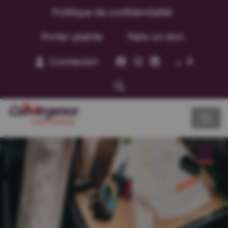
Politique de confidentialité
Porter plainte
Faire un don
A
Connexion
A